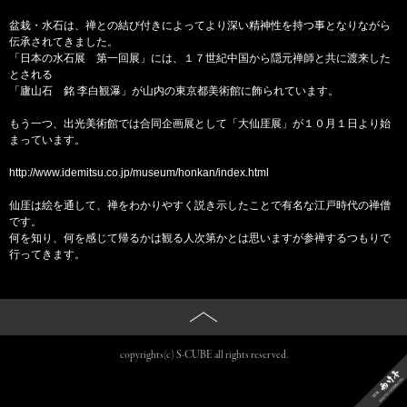
盆栽・水石は、禅との結び付きによってより深い精神性を持つ事となりながら
伝承されてきました。
「日本の水石展 第一回展」には、１７世紀中国から隠元禅師と共に渡来した
とされる
「廬山石 銘 李白観瀑」が山内の東京都美術館に飾られています。
もう一つ、出光美術館では合同企画展として「大仙厓展」が１０月１日より始
まっています。
http://www.idemitsu.co.jp/museum/honkan/index.html
仙厓は絵を通して、禅をわかりやすく説き示したことで有名な江戸時代の禅僧
です。
何を知り、何を感じて帰るかは観る人次第かとは思いますが参禅するつもりで
行ってきます。
PAGE TOP
copyrights(c) S-CUBE all rights reserved.