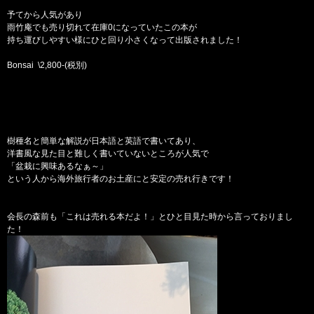
予てから人気があり
雨竹庵
でも売り切れて在庫0になっていたこの本が
持ち運びしやすい様にひと回り小さくなって出版されました！
Bonsai \2,800-(税別)
樹種名と簡単な解説が日本語と英語で書いてあり、
洋書風な見た目と難しく書いていないところが人気で
「盆栽に興味あるなぁ～」
という人から海外旅行者のお土産にと安定の売れ行きです！
会長の
森前
も「これは売れる本だよ！」とひと目見た時から言っておりまし
た！