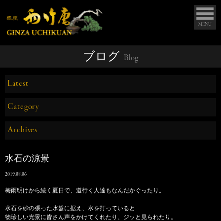
MENU
ブログ
Blog
Latest
Category
Archives
水石の涼景
2019.08.06
梅雨明けから続く夏日で、道行く人達もなんだかぐったり。
水石を砂の張った水盤に据え、水を打っていると
物珍しい光景に皆さん声をかけてくれたり、ジッと見られたり。