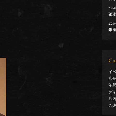
2025.0
銀
2024.0
銀
Ca
イベ
店長
年間
ディ
店内 
ご連