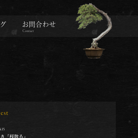
グ
お問合わせ
Contact
test
4.15
しき『桜散る』