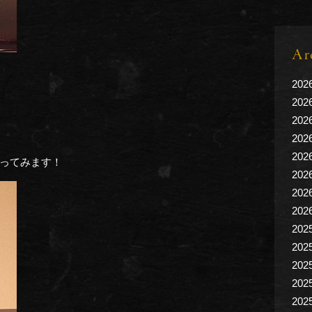
Ar
202
202
202
202
202
ってみます！
202
202
202
202
202
202
202
202