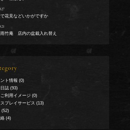
3.27
座で花見などいかがですか
8.21
座雨竹庵 店内の盆栽入れ替え
tegory
ント情報 (0)
日誌 (93)
ご利用イメージ (0)
スプレイサービス (13)
(52)
絡 (4)