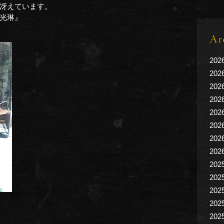
冴えています。
光琳』
Ar
202
202
202
202
202
202
202
202
202
202
202
202
202