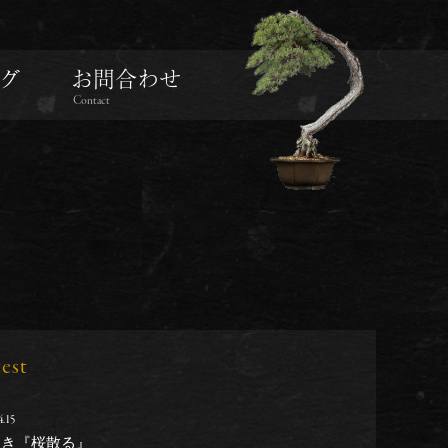
グ
お問合わせ
Contact
test
4.15
しき『桜散る』