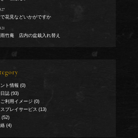
3.27
座で花見などいかがですか
8.21
座雨竹庵 店内の盆栽入れ替え
tegory
ント情報 (0)
日誌 (93)
ご利用イメージ (0)
スプレイサービス (13)
(52)
絡 (4)