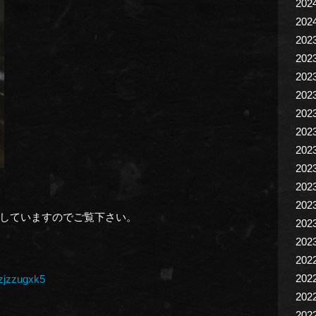
202
202
202
202
202
202
202
202
202
202
202
202
していますのでご覧下さい。
202
202
202
202
dzjzzugxk5
202
202