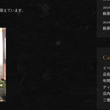
2025.0
迎えています。
銀
2024.0
銀
Ca
イベ
店長
年間
ディ
店内 
ご連